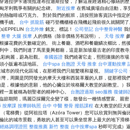
穿過拉伊卡邊境抵達布拉迪斯拉發，了解這座經過精心修繕的歷
與匈牙利戰爭有關的紀念碑。
附近按摩
在舊城廣場自由活動，享
的熱咖啡或巧克力。 對於我們的航班，請按照旅客資訊中指定
登機手續。
台中 抓龍筋
碰巧登機櫃檯在飛機起飛前很久就關閉
(s)EPPELIN
台北外燴
銘文、標誌！
公司登記
台中整骨神醫
我
整脊
大腿 按摩
人的價格（除非價格另有說明）。
天母 按摩
參
根據花費的天數確定的。 街上餐廳、酒吧和餐廳鱗次櫛比，然
列中，我們到達了馬里曼興都廟，這是新加坡最古老的印度教
色彩絢麗，蔚為壯觀。
泰國簽證
我們繞著它走，熙熙攘攘的市場
街頭小販遍布該地區。
台中spa
台胞證
天母 推拿
台中運動按摩
在城市的現代化區域，在那裡我們只能驚嘆和凝視。
關鍵字公司
灣，周圍是閃閃發光的摩天大樓和西裝革履的人群，從那裡我
的是，根據他的意願，他的心臟位於埃格爾大教堂的副教堂。）
裡一直被稱為朝聖者的精神中心。
台胞證過期
seo服務
復健師
臨節期間，瑪麗亞採爾完全變了樣，散發出一種情感豐富、親密
師
按摩課
按摩師執照
台中 中醫 整骨
撥筋課程
在大教堂的巨大
（電梯費）從阿祖拉塔（Azóra Tower）您可以欣賞到無與倫
倫比的城市景觀，勇敢的人甚至可以乘坐世界上最大的地下滑梯（
經絡調理證照
整復推薦
新竹 整復
台中按摩spa
秒即可完成）