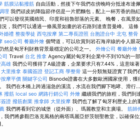
學
筋膜沾黏撥筋
自由活動，然後下午我們在傍晚時分抵達布達
調理
我們頑皮的降臨節伴侶是一片肥麵包，配上一杯芳香的熱紅
們可以發現英國殖民、印度和祖魯部落的元素。 晚餐，在風景
氣情況，我們可以通過一條風景如畫的岩石路到達查普曼峰。 這條 
外婚禮
整復學徒
西屯按摩
第二專長證照
台胞證台中
北屯 整骨
摩
seo公司
餐廳外燴
個彎道，可以欣賞到岩石海岸線的令人眼
仍然是匈牙利財務背景最穩定的公司之一。
外燴公司
餐廳外燴
公司
Travel
台北 推拿
Agency屬於匈牙利企業中不到10%的
證高雄
我們公司獲得了A級證書，企業要求只有7.44%，這意味
。
大里推拿
泰國簽證
登記工商
學整骨
這一分類無疑證實了我們
中按摩平價
關鍵字公司
Bisnode證書在大多數歐洲國家使用，
。 我們在木橋上跨過湍急的溪流，水流在我們腳下咆哮、滑行
林 撥筋
local seo
網路行銷公司
外燴
繼續我們的旅程，我們到
寨簽證
撥筋創業
推拿師
大里按摩
我們也了解了匈牙利歷史上的
推薦
我們將看到它的城堡（從外面）、瑪麗教堂和主廣場。
筋師
，我們將參觀巴洛克風格的兩塔瑪麗亞舒茨朝聖教堂，以確保位
用。