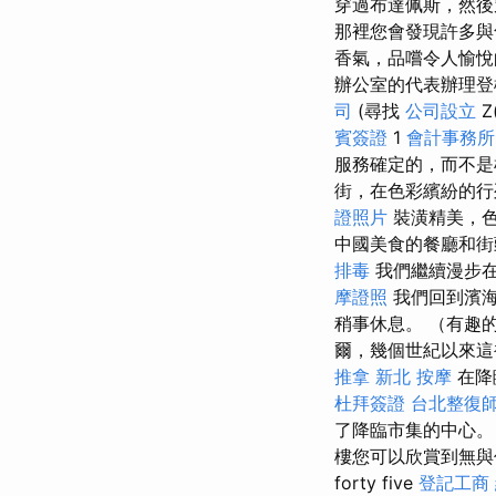
穿過布達佩斯，然後
那裡您會發現許多
香氣，品嚐令人愉悅
辦公室的代表辦理
司
(尋找
公司設立
Z
賓簽證
1
會計事務所
服務確定的，而不是
街，在色彩繽紛的行
證照片
裝潢精美，
中國美食的餐廳和
排毒
我們繼續漫步
摩證照
我們回到濱海
稍事休息。 （有趣
爾，幾個世紀以來這
推拿
新北 按摩
在降
杜拜簽證
台北整復
了降臨市集的中心。 
樓您可以欣賞到無與
forty five
登記工商